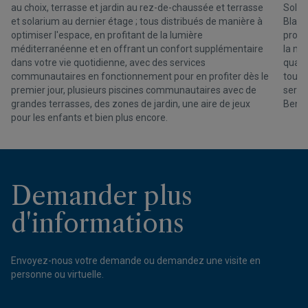
au choix, terrasse et jardin au rez-de-chaussée et terrasse
Sol, 
et solarium au dernier étage ; tous distribués de manière à
Blanc
optimiser l'espace, en profitant de la lumière
profi
méditerranéenne et en offrant un confort supplémentaire
la me
dans votre vie quotidienne, avec des services
quarti
communautaires en fonctionnement pour en profiter dès le
tout 
premier jour, plusieurs piscines communautaires avec de
servi
grandes terrasses, des zones de jardin, une aire de jeux
Benit
pour les enfants et bien plus encore.
Demander plus
d'informations
Envoyez-nous votre demande ou demandez une visite en
personne ou virtuelle.