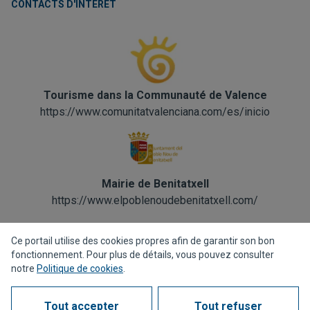
CONTACTS D'INTÉRÊT
Tourisme dans la Communauté de Valence
https://www.comunitatvalenciana.com/es/inicio
Mairie de Benitatxell
https://www.elpoblenoudebenitatxell.com/
Ce portail utilise des cookies propres afin de garantir son bon
fonctionnement. Pour plus de détails, vous pouvez consulter
notre
Politique de cookies
.
Politique de confidentialité
Politique de cookies
Tout accepter
Tout refuser