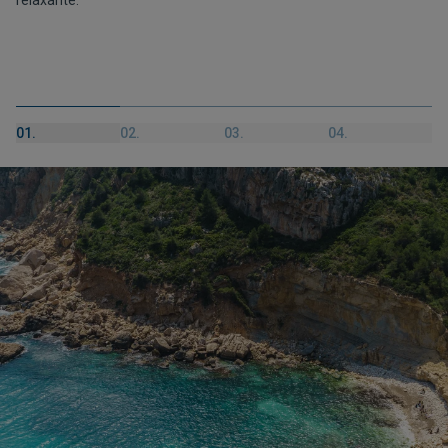
relaxante.
01.
02.
03.
04.