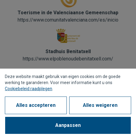
Toerisme in de Valenciaanse Gemeenschap
https://www.comunitatvalenciana.com/es/inicio
Stadhuis Benitatxell
https://www.elpoblenoudebenitatxell.com/
Deze website maakt gebruik van eigen cookies om de goede
werking te garanderen. Voor meer informatie kunt u ons
Cookiebeleid raadplegen
.
Privacybeleid
Cookiebeleid
Juridische kennisgeving
Alles accepteren
Alles weigeren
Meldkanaal
Corporate compliance
Aanpassen
1963 - 2026 © Alle rechten voorbehouden