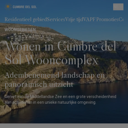
NL
Residentieel gebied
Services
Vrije tijd
VAPF Promoties
Con
WOONGEBIEDEN
Wonen in Cumbre del
Sol Wooncomplex
Adembenemend landschap en
panoramisch uitzicht
Geniet van de Middellandse Zee en een grote verscheidenheid
aan activiteiten in een unieke natuurlijke omgeving.