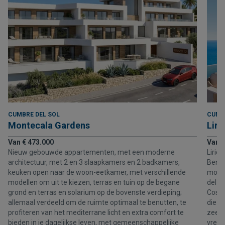
CUMBRE DEL SOL
CUMB
Montecala Gardens
Liri
Van € 473.000
Van €
Nieuw gebouwde appartementen, met een moderne
Lirio
architectuur, met 2 en 3 slaapkamers en 2 badkamers,
Benit
keuken open naar de woon-eetkamer, met verschillende
moder
modellen om uit te kiezen, terras en tuin op de begane
del S
grond en terras en solarium op de bovenste verdieping;
Costa
allemaal verdeeld om de ruimte optimaal te benutten, te
die a
profiteren van het mediterrane licht en extra comfort te
zee. 
bieden in je dagelijkse leven, met gemeenschappelijke
vredi